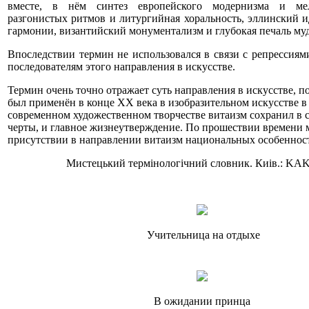
вместе, в нём синтез европейского модернизма и мел
разгонистых ритмов и литургийная хоральность, эллинский и
гармонии, византийский монументализм и глубокая печаль му
Впоследствии термин не использовался в связи с репрессия
последователям этого направления в искусстве.
Термин очень точно отражает суть направления в искусстве, 
был применён в конце ХХ века в изобразительном искусстве в
современном художественном творчестве витаизм сохранил в с
черты, и главное жизнеутверждение. По прошествии времени 
присутствии в направлении витаизм национальных особеннос
Мистецький термiнологiчний словник. Киiв.: KAK
Учительница на отдыхе
В ожидании принца