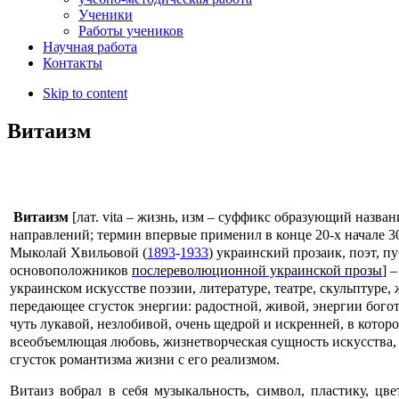
Ученики
Работы учеников
Научная работа
Контакты
Skip to content
Витаизм
Витаизм
[лат. vita – жизнь, изм – суффикс образующий назван
направлений; термин впервые применил в конце 20-х начале 3
Мыколай Хвильовой (
1893
-
1933
) украинский прозаик, поэт, п
основоположников
послереволюционной украинской прозы
] 
украинском искусстве поэзии, литературе, театре, скульптуре,
передающее сгусток энергии: радостной, живой, энергии богот
чуть лукавой, незлобивой, очень щедрой и искренней, в которо
всеобъемлющая любовь, жизнетворческая сущность искусства,
сгусток романтизма жизни с его реализмом.
Витаиз вобрал в себя музыкальность, символ, пластику, цве