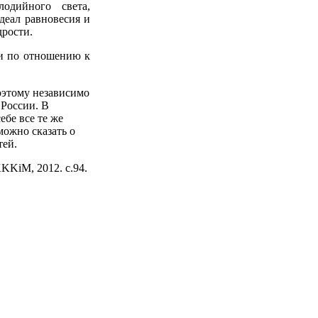
одийного света,
деал равновесия и
дрости.
ми по отношению к
поэтому независимо
 России. В
ебе все те же
можно сказать о
тей.
KKiM, 2012. с.94.