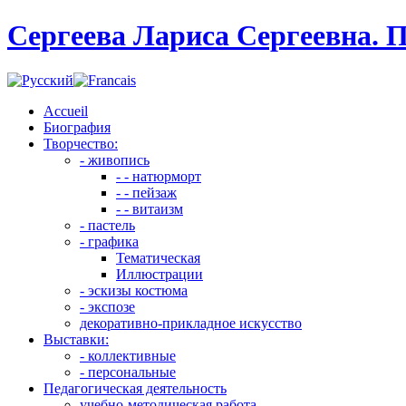
Сергеева Лариса Сергеевна. 
Accueil
Биография
Творчество:
- живопись
- - натюрморт
- - пейзаж
- - витаизм
- пастель
- графика
Тематическая
Иллюстрации
- эскизы костюма
- экспозе
декоративно-прикладное искусство
Выставки:
- коллективные
- персональные
Педагогическая деятельность
учебно-методическая работа