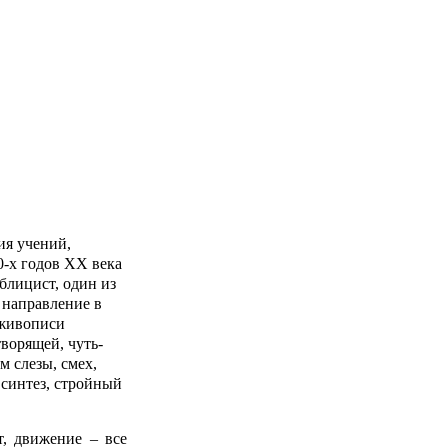
ия учений,
0-х годов ХХ века
ублицист, один из
– направление в
 живописи
ворящей, чуть-
м слезы, смех,
 синтез, стройный
т, движение – все