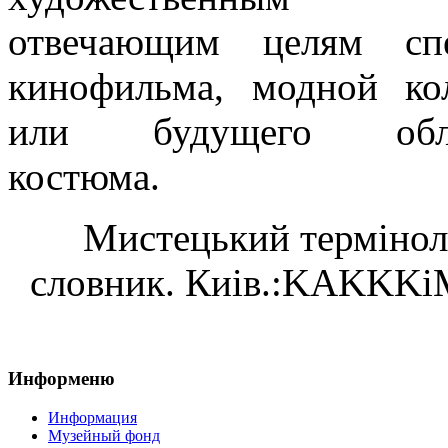
отвечающим целям спе
кинофильма, модной ко
или будущего обла
костюма.
Мистецький терм
i
нол
словник. Ки
i
в.:
KAKKKi
Информеню
Информация
Музейный фонд