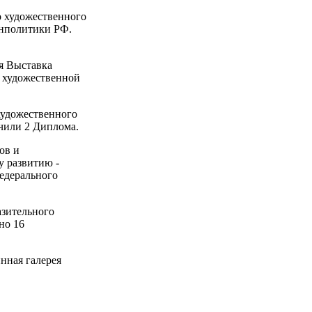
о художественного
онполитики РФ.
я Выставка
 художественной
художественного
учили 2 Диплома.
ов и
 развитию -
едерального
азительного
но 16
нная галерея