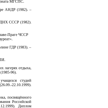
тариата МГСПС.
ре АНДР (1982). –
ВДНХ СССР (1982).
славе-Праге ЧССР
уреат».
лине ГДР (1983). –
ДПИ.
их лагерях отдыха,
 (1985-96).
учащихся студий
9.-22.10.1999).
нка, посвящённого
ования Российской
12.1999). Диплом