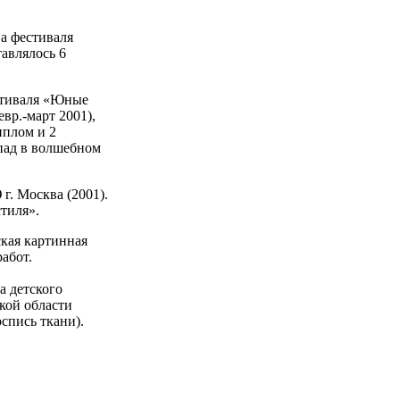
а фестиваля
авлялось 6
естиваля «Юные
р.-март 2001),
иплом и 2
пад в волшебном
г. Москва (2001).
тиля».
ская картинная
работ.
а детского
кой области
оспись ткани).