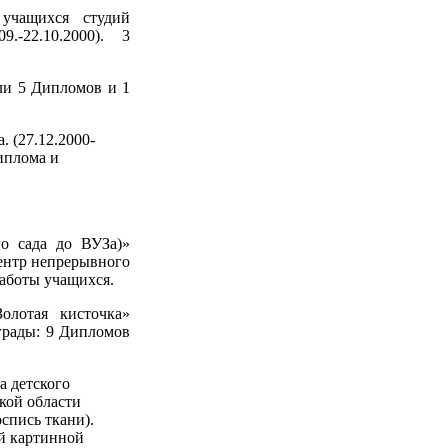
учащихся студий
.-22.10.2000). 3
или 5 Дипломов и 1
 (27.12.2000-
Диплома и
го сада до ВУЗа)»
Центр непрерывного
работы учащихся.
олотая кисточка»
грады: 9 Дипломов
а детского
кой области
оспись ткани).
й картинной