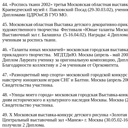
44. «Роспись ткани 2002» третья Московская областная выставк
Краеведческий музей г. Павловский Посад (29-30.03.02), учен
Дипломами ЦДРОиСВ ГУО МО.
45. Московская областная Выставка детского декоративно-прик
художественного творчества Фестиваля «Юные таланты Моско
Выставочный зал г. Балашиха (5-16.04.02). Награды: 4 Дипл
ученикам за роспись ткани.
46. «Таланты юных москвичей» московская городская выставка
прикладного творчества. МГДТДиЮ. Москва (апрель - май 200
Диплом Лауреата ученику за оригинальную композицию, Дипл
Благодарности коллективу и 2-м ученикам от Оргкомитета.
47. «Разноцветный мир спорта» московский городской конкурс
навстречу юношеским играм СНГ и Балтии. Москва (апрель 200
Свидетельства участника.
48. «Улицы моего города» московская городская Выставка-кон
дням исторического и культурного наследия Москвы. Москва (2
Свидетельство участника.
49. X Московская выставка-конкурс детского рисунка «Золотая
Центральный выставочный зал «Манеж» г. Москва (30.05.02-16.
получили 2 Диплома.