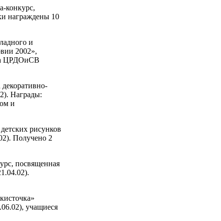
а-конкурс,
ики награждены 10
ладного и
вии 2002»,
ома ЦРДОиСВ
 декоративно-
2). Награды:
ом и
 детских рисунков
2). Получено 2
курс, посвященная
1.04.02).
 кисточка»
06.02), учащиеся