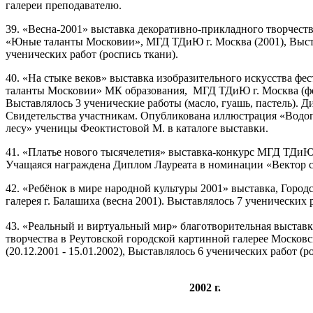
галереи преподавателю.
39. «Весна-2001» выставка декоративно-прикладного творчеств
«Юные таланты Московии», МГД ТДиЮ г. Москва (2001), Выст
ученических работ (роспись ткани).
40. «На стыке веков» выставка изобразительного искусства ф
таланты Московии» МК образования, МГД ТДиЮ г. Москва (фев
Выставлялось 3 ученические работы (масло, гуашь, пастель). Д
Свидетельства участникам. Опубликована иллюстрация «Водо
лесу» ученицы Феоктистовой М. в каталоге выставки.
41. «Платье нового тысячелетия» выставка-конкурс МГД ТДиЮ 
Учащаяся награждена Диплом Лауреата в номинации «Вектор с
42. «Ребёнок в мире народной культуры 2001» выставка, Город
галерея г. Балашиха (весна 2001). Выставлялось 7 ученических 
43. «Реальный и виртуальный мир» благотворительная выставк
творчества в Реутовской городской картинной галерее Московс
(20.12.2001 - 15.01.2002), Выставлялось 6 ученических работ (р
2002 г.