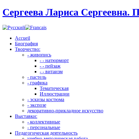
Сергеева Лариса Сергеевна. 
Accueil
Биография
Творчество:
- живопись
- - натюрморт
- - пейзаж
- - витаизм
- пастель
- графика
Тематическая
Иллюстрации
- эскизы костюма
- экспозе
декоративно-прикладное искусство
Выставки:
- коллективные
- персональные
Педагогическая деятельность
учебно-методическая работа