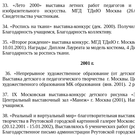
33. «Лето 2000» выставка летних работ педагогов и 
изобразительного искусства. МГД ТДиЮ Москва (26.09
Свидетельства участникам.
34. «Роспись на ткани» выставка-конкурс (дек. 2000). Получ
Благодарность учащимся, Благодарность коллективу.
35. «Второе рождение» выставка конкурс. МГД ТДиЮ г. Москва.
10.01.2001). Награды: Диплом Лауреата за модель костюма, 4 
Благодарность за роспись ткани.
2001 г.
36. «Непрерывное художественное образование (от детско
Выставка детского и педагогического творчества г. Москвы. 
художественного образования МК образования (янв. 2001). 2 
37. IX Московская выставка-конкурс детского рисунка «З
Центральный выставочный зал «Манеж» г. Москва (2001), На
учащимся.
38. «Реальный и виртуальный мир» благотворительная выставк
творчества в Реутовской городской картинной галерее Московс
(20.12.2001 - 15.01.2002), Выставлялось 6 ученических работ (р
Благодарственное письмо администрации Реутовской городско