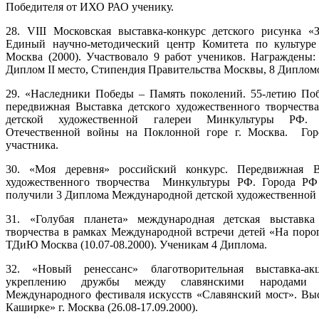
Победителя от ИХО РАО ученику.
28. VIII Московская выставка-конкурс детского рисунка «З
Единый научно-методический центр Комитета по культур
Москва (2000). Участвовало 9 работ учеников. Награждены: 
Диплом II место, Стипендия Правительства Москвы, 8 Диплом
29. «Наследники Победы – Память поколений. 55-летию По
передвижная Выставка детского художественного творчест
детской художественной галереи Минкультуры РФ.
Отечественной войны на Поклонной горе г. Москва. Горо
участника.
30. «Моя деревня» российский конкурс. Передвижная В
художественного творчества Минкультуры РФ. Города РФ 
получили 3 Диплома Международной детской художественной 
31. «Голубая планета» международная детская выставка 
творчества в рамках Международной встречи детей «На поро
ТДиЮ Москва (10.07-08.2000). Ученикам 4 Диплома.
32. «Новый ренессанс» благотворительная выставка-ак
укреплению дружбы между славянскими народами
Международного фестиваля искусств «Славянский мост». Вы
Каширке» г. Москва (26.08-17.09.2000).