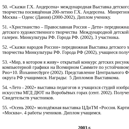
50. «Сказки Г.Х. Андерсена» международная Выставка детског
творчества посвящённая 200-летию Г.Х. Андерсена. Минреги
Москва – Оденс (Дания) (2000-2002), Диплом ученику.
51. «Христианство – Православная Россия – Дети» передвижна
детского художественного творчества Международной детской
галереи. Минкультуры РФ. Города РФ. (2002), 3 участника.
52. «Сказки народов России» передвижная Выставка детского 
творчества Минкультуры РФ. Города РФ (2002), учащиеся пол
53. «Мир, в котором я живу» открытый конкурс детских рисунк
компьютерной графики на Всемирном Саммите по устойчивому
Рио+10. Йоханнесбурге (2002). Представление Центрального Ф
округа РФ учащимися. Награды: 5 Дипломов Выставкома.
54. «Лето - 2002» выставка педагогов и учащихся студий изобр
искусства МГД ДЮТ на Воробьёвых горах (сент. 2002). Получе
Свидетельств участников.
55. «Осень 2002» молодёжная выставка ЦДиТМ «Россия. Карти
«Москва». 4 работы учеников. Диплом учащимся.
2003 г.