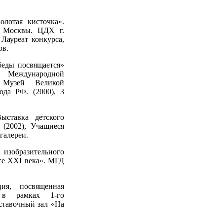
олотая кисточка».
е Москвы. ЦДХ г.
Лауреат конкурса,
ов.
беды посвящается»
ва Международной
 Музей Великой
да РФ. (2000), 3
ыставка детского
(2002), Учащиеся
галереи.
изобразительного
ге XXI века». МГД
ция, посвященная
 в рамках 1-го
ставочный зал «На